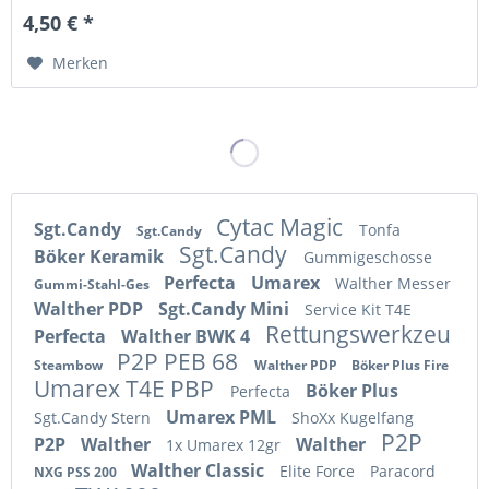
4,50 € *
Merken
Cytac Magic
Sgt.Candy
Tonfa
Sgt.Candy
Sgt.Candy
Böker Keramik
Gummigeschosse
Perfecta
Umarex
Walther Messer
Gummi-Stahl-Ges
Walther PDP
Sgt.Candy Mini
Service Kit T4E
Rettungswerkzeu
Perfecta
Walther BWK 4
P2P PEB 68
Steambow
Walther PDP
Böker Plus Fire
Umarex T4E PBP
Böker Plus
Perfecta
Umarex PML
Sgt.Candy Stern
ShoXx Kugelfang
P2P
P2P
Walther
Walther
1x Umarex 12gr
Walther Classic
Elite Force
Paracord
NXG PSS 200