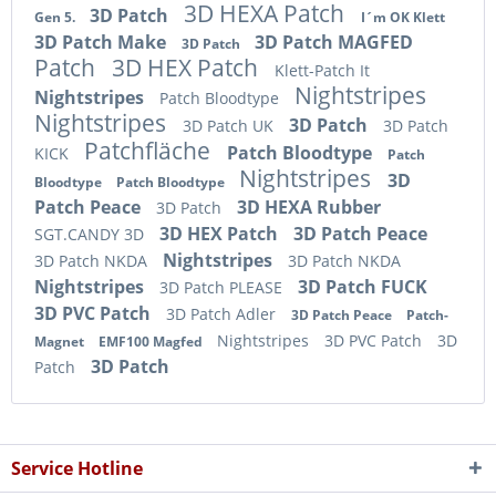
3D HEXA Patch
3D Patch
Gen 5.
I´m OK Klett
3D Patch Make
3D Patch MAGFED
3D Patch
Patch
3D HEX Patch
Klett-Patch It
Nightstripes
Nightstripes
Patch Bloodtype
Nightstripes
3D Patch
3D Patch UK
3D Patch
Patchfläche
Patch Bloodtype
KICK
Patch
Nightstripes
3D
Bloodtype
Patch Bloodtype
Patch Peace
3D HEXA Rubber
3D Patch
3D HEX Patch
3D Patch Peace
SGT.CANDY 3D
Nightstripes
3D Patch NKDA
3D Patch NKDA
Nightstripes
3D Patch FUCK
3D Patch PLEASE
3D PVC Patch
3D Patch Adler
3D Patch Peace
Patch-
Nightstripes
3D PVC Patch
3D
Magnet
EMF100 Magfed
3D Patch
Patch
Service Hotline