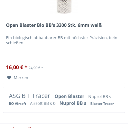
Open Blaster Bio BB's 3300 Stk. 6mm weiß
Ein biologisch abbaubarer BB mit höchster Präzision, beim
schießen.
16,00 € *
24,90 € *
Merken
ASG B T Tracer
Open Blaster
Nuprol BB s
Nuprol BB s
Airsoft BB s 0
BO Airsoft
Blaster Tracer