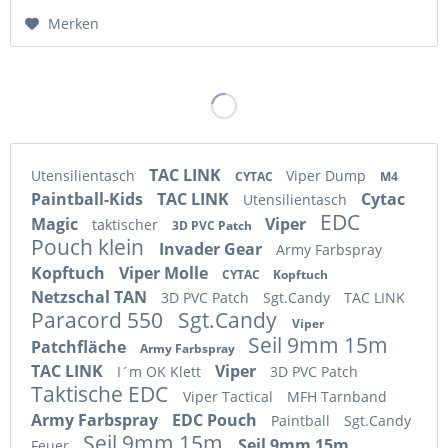
Merken
TAC LINK
Utensilientasch
Viper Dump
CYTAC
M4
Paintball-Kids
TAC LINK
Cytac
Utensilientasch
EDC
Magic
Viper
taktischer
3D PVC Patch
Pouch klein
Invader Gear
Army Farbspray
Kopftuch
Viper Molle
CYTAC
Kopftuch
Netzschal TAN
3D PVC Patch
Sgt.Candy
TAC LINK
Paracord 550
Sgt.Candy
Viper
Seil 9mm 15m
Patchfläche
Army Farbspray
TAC LINK
Viper
I´m OK Klett
3D PVC Patch
Taktische EDC
Viper Tactical
MFH Tarnband
Army Farbspray
EDC Pouch
Paintball
Sgt.Candy
Seil 9mm 15m
Seil 9mm 15m
Feuer