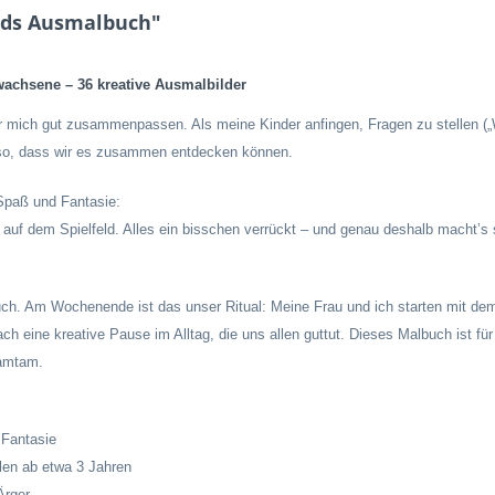
ids Ausmalbuch"
achsene – 36 kreative Ausmalbilder
für mich gut zusammenpassen. Als meine Kinder anfingen, Fragen zu stellen (
 so, dass wir es zusammen entdecken können.
 Spaß und Fantasie:
t auf dem Spielfeld. Alles ein bisschen verrückt – und genau deshalb macht’s s
h. Am Wochenende ist das unser Ritual: Meine Frau und ich starten mit dem 
h eine kreative Pause im Alltag, die uns allen guttut. Dieses Malbuch ist f
Tamtam.
 Fantasie
len ab etwa 3 Jahren
Ärger