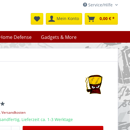
Service/Hilfe
Mein Konto
0,00 € *
Home Defense
Gadgets & More
 *
l. Versandkosten
sandfertig, Lieferzeit ca. 1-3 Werktage