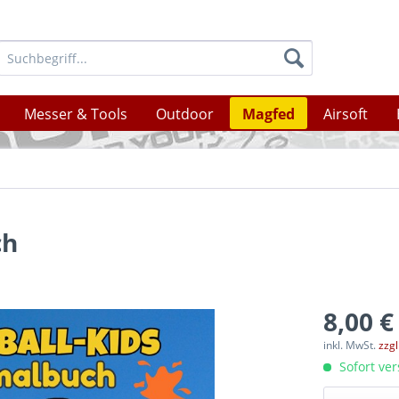
Messer & Tools
Outdoor
Magfed
Airsoft
ch
8,00 €
inkl. MwSt.
zzg
Sofort ver