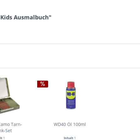
l-Kids Ausmalbuch"
Camo Tarn-
WD40 Öl 100ml
nk-Set
lt
1
Inhalt
1