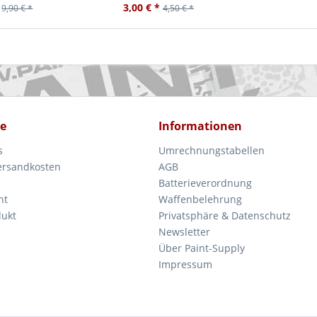
3,00 € *
9,90 € *
4,50 € *
ce
Informationen
s
Umrechnungstabellen
Versandkosten
AGB
Batterieverordnung
ht
Waffenbelehrung
dukt
Privatsphäre & Datenschutz
Newsletter
Über Paint-Supply
Impressum