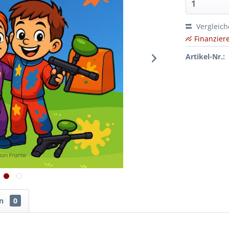
Vergleic
Finanzier
Artikel-Nr.:
en
0