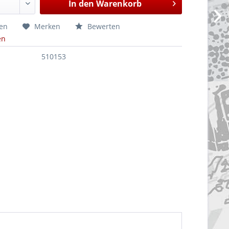
In den
Warenkorb
hen
Merken
Bewerten
en
510153