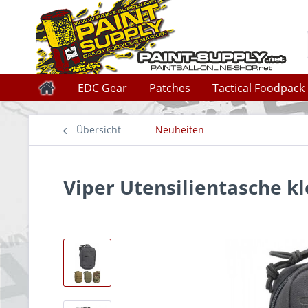
EDC Gear
Patches
Tactical Foodpack
Übersicht
Neuheiten
Viper Utensilientasche kl