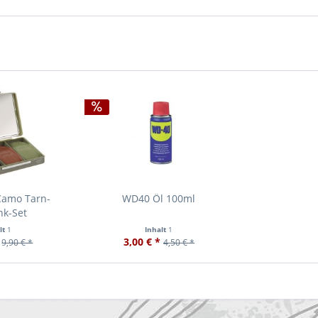
Camo Tarn-
WD40 Öl 100ml
nk-Set
lt
1
Inhalt
1
3,00 € *
9,90 € *
4,50 € *