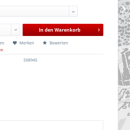
In den
Warenkorb
hen
Merken
Bewerten
en
508945