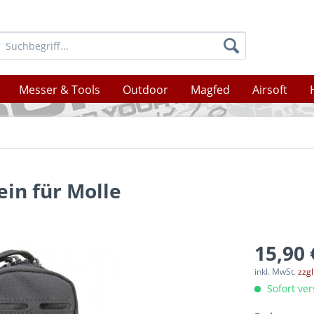
Messer & Tools
Outdoor
Magfed
Airsoft
ein für Molle
15,90 
inkl. MwSt.
zzg
Sofort ver