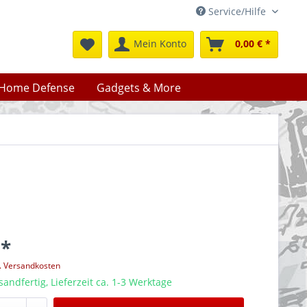
Service/Hilfe
Mein Konto
0,00 € *
Home Defense
Gadgets & More
 *
l. Versandkosten
sandfertig, Lieferzeit ca. 1-3 Werktage