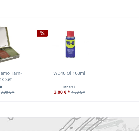
Camo Tarn-
WD40 Öl 100ml
nk-Set
lt
1
Inhalt
1
3,00 € *
9,90 € *
4,50 € *