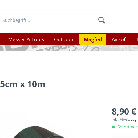
Messer & Tools
Outdoor
Magfed
Airsoft
 5cm x 10m
8,90 €
inkl. MwSt.
zzg
Sofort ver