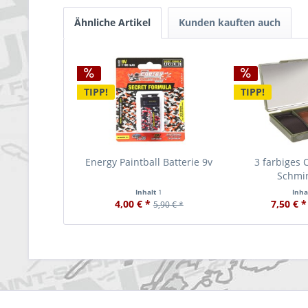
Ähnliche Artikel
Kunden kauften auch
TIPP!
TIPP!
Energy Paintball Batterie 9v
3 farbiges 
Schmi
Inhalt
1
Inha
4,00 € *
7,50 € *
5,90 € *