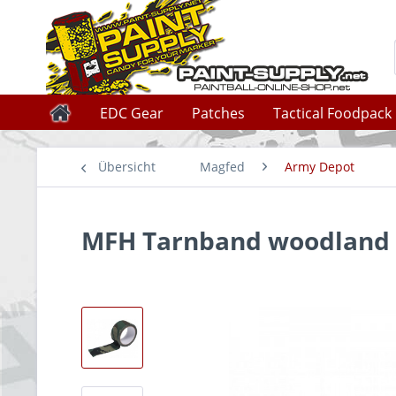
EDC Gear
Patches
Tactical Foodpack
Übersicht
Magfed
Army Depot
MFH Tarnband woodland