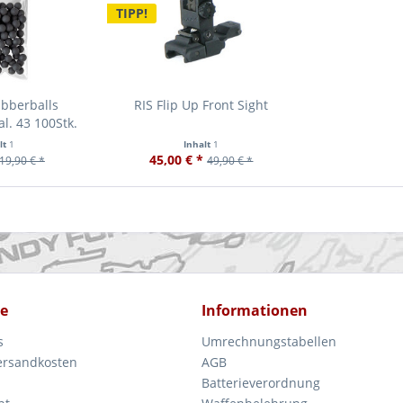
TIPP!
bberballs
RIS Flip Up Front Sight
al. 43 100Stk.
lt
1
Inhalt
1
45,00 € *
19,90 € *
49,90 € *
ce
Informationen
s
Umrechnungstabellen
Versandkosten
AGB
Batterieverordnung