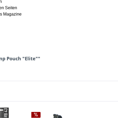
n
en Seiten
ss Magazine
mp Pouch "Elite""