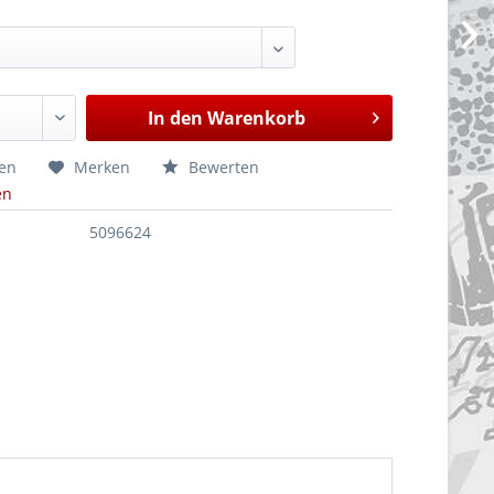
In den
Warenkorb
hen
Merken
Bewerten
en
5096624