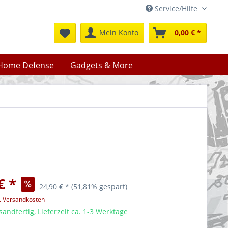
Service/Hilfe
Mein Konto
0,00 € *
Home Defense
Gadgets & More
€ *
24,90 € *
(51,81% gespart)
l. Versandkosten
sandfertig, Lieferzeit ca. 1-3 Werktage