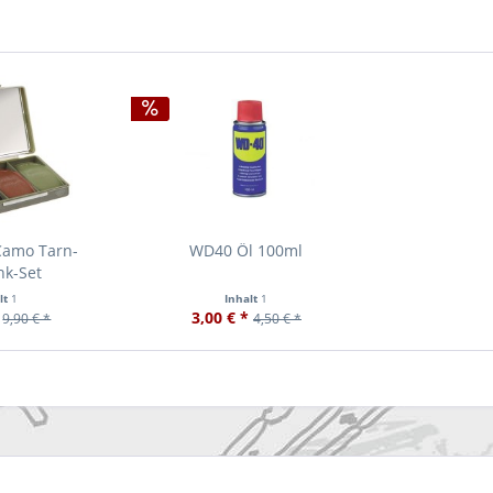
Camo Tarn-
WD40 Öl 100ml
nk-Set
lt
1
Inhalt
1
3,00 € *
9,90 € *
4,50 € *