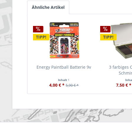
Ähnliche Artikel
TIPP!
TIPP!
Energy Paintball Batterie 9v
3 farbiges 
Schmi
Inhalt
1
Inha
4,00 € *
7,50 € *
5,90 € *