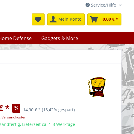
Service/Hilfe
Mein Konto
0,00 € *
Home Defense
Gadgets & More
€ *
14,90 € *
(13,42% gespart)
l. Versandkosten
sandfertig, Lieferzeit ca. 1-3 Werktage