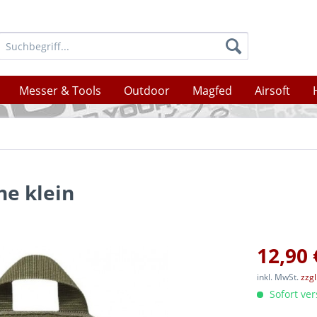
Messer & Tools
Outdoor
Magfed
Airsoft
he klein
12,90 
inkl. MwSt.
zzg
Sofort ver