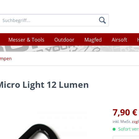
Messer & Tools
Outdoor
Magfed
Airsoft
ampen
icro Light 12 Lumen
7,90 €
inkl. MwSt.
zzg
Sofort ver