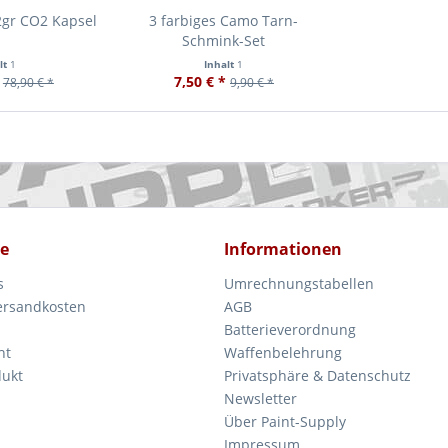
2gr CO2 Kapsel
3 farbiges Camo Tarn-
Schmink-Set
lt
1
Inhalt
1
7,50 € *
78,90 € *
9,90 € *
ce
Informationen
s
Umrechnungstabellen
Versandkosten
AGB
Batterieverordnung
ht
Waffenbelehrung
dukt
Privatsphäre & Datenschutz
Newsletter
Über Paint-Supply
Impressum