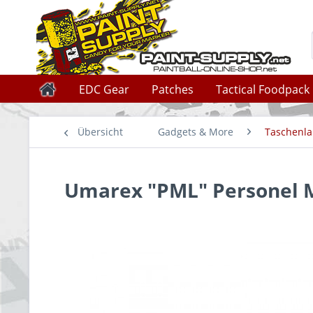
EDC Gear
Patches
Tactical Foodpack
Übersicht
Gadgets & More
Taschenl
Umarex "PML" Personel M