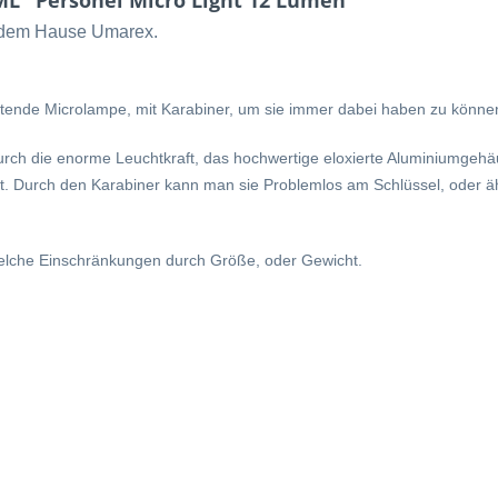
L" Personel Micro Light 12 Lumen"
s dem Hause Umarex.
tende Microlampe, mit Karabiner, um sie immer dabei haben zu könne
urch die enorme Leuchtkraft, das hochwertige eloxierte Aluminiumgehä
et. Durch den Karabiner kann man sie Problemlos am Schlüssel, oder ä
ndwelche Einschränkungen durch Größe, oder Gewicht.