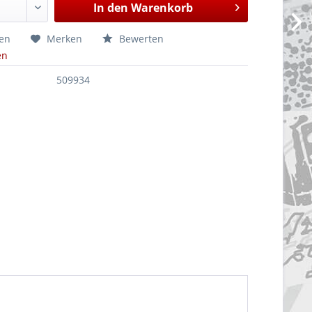
In den
Warenkorb
hen
Merken
Bewerten
en
509934