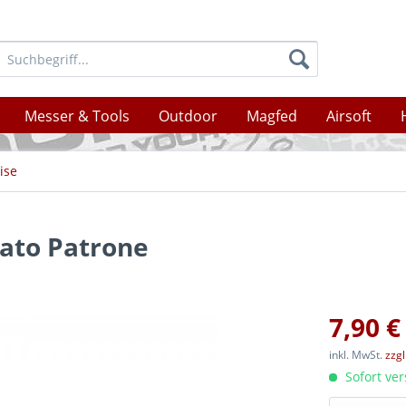
Messer & Tools
Outdoor
Magfed
Airsoft
ise
Nato Patrone
7,90 €
inkl. MwSt.
zzg
Sofort ver