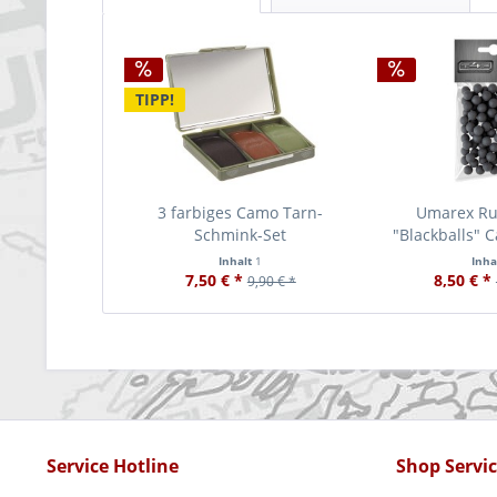
TIPP!
3 farbiges Camo Tarn-
Umarex Ru
Schmink-Set
"Blackballs" C
Inhalt
1
Inha
7,50 € *
8,50 € *
9,90 € *
Service Hotline
Shop Servi