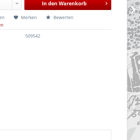
In den
Warenkorb
hen
Merken
Bewerten
en
509542