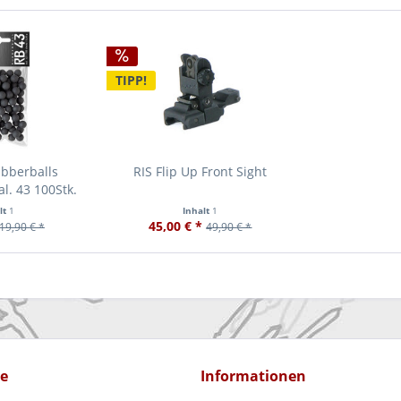
TIPP!
bberballs
RIS Flip Up Front Sight
al. 43 100Stk.
lt
1
Inhalt
1
45,00 € *
19,90 € *
49,90 € *
ce
Informationen