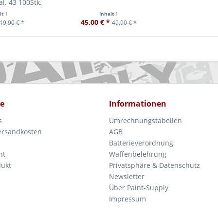
al. 43 100Stk.
lt
1
Inhalt
1
45,00 € *
19,90 € *
49,90 € *
ce
Informationen
s
Umrechnungstabellen
Versandkosten
AGB
Batterieverordnung
ht
Waffenbelehrung
dukt
Privatsphäre & Datenschutz
Newsletter
Über Paint-Supply
Impressum