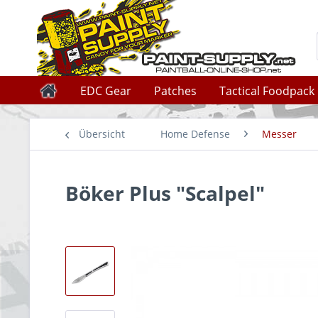
EDC Gear
Patches
Tactical Foodpack
Übersicht
Home Defense
Messer
Böker Plus "Scalpel"