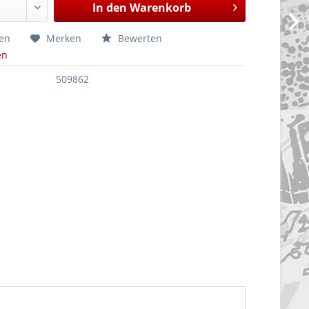
In den
Warenkorb
hen
Merken
Bewerten
en
509862