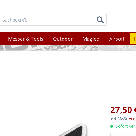
Messer & Tools
Outdoor
Magfed
Airsoft
27,50 
inkl. MwSt.
zzg
Sofort ver