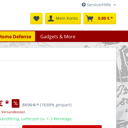
Service/Hilfe
Mein Konto
0,00 € *
Home Defense
Gadgets & More
€ *
33,90 € *
(18,88% gespart)
l. Versandkosten
sandfertig, Lieferzeit ca. 1-3 Werktage