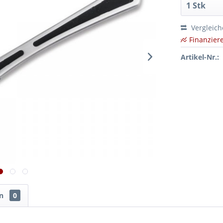
Vergleic
Finanzier
Artikel-Nr.:
en
0