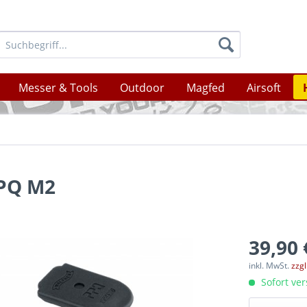
Messer & Tools
Outdoor
Magfed
Airsoft
PPQ M2
39,90 
inkl. MwSt.
zzg
Sofort ver