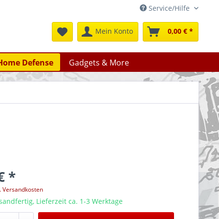
Service/Hilfe
Mein Konto
0,00 € *
Home Defense
Gadgets & More
€ *
l. Versandkosten
sandfertig, Lieferzeit ca. 1-3 Werktage