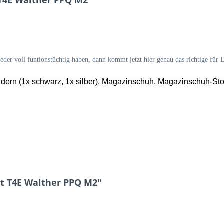
 T4E Walther PPQ M2"
der voll funtionstüchtig haben, dann kommt jetzt hier genau das richtige für 
dern (1x schwarz, 1x silber), Magazinschuh, Magazinschuh-Stop
it T4E Walther PPQ M2"