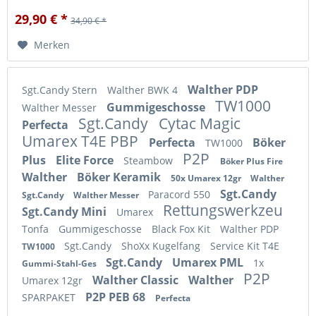
29,90 € *
34,90 € *
Merken
Walther PDP
Sgt.Candy Stern
Walther BWK 4
TW1000
Gummigeschosse
Walther Messer
Sgt.Candy
Cytac Magic
Perfecta
Umarex T4E PBP
Perfecta
Böker
TW1000
P2P
Plus
Elite Force
Steambow
Böker Plus Fire
Walther
Böker Keramik
50x Umarex 12gr
Walther
Sgt.Candy
Paracord 550
Sgt.Candy
Walther Messer
Rettungswerkzeu
Sgt.Candy Mini
Umarex
Tonfa
Gummigeschosse
Black Fox Kit
Walther PDP
Sgt.Candy
ShoXx Kugelfang
Service Kit T4E
TW1000
Sgt.Candy
Umarex PML
1x
Gummi-Stahl-Ges
P2P
Walther Classic
Walther
Umarex 12gr
P2P PEB 68
SPARPAKET
Perfecta