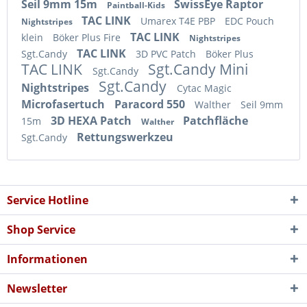
Seil 9mm 15m
SwissEye Raptor
Paintball-Kids
TAC LINK
Umarex T4E PBP
EDC Pouch
Nightstripes
TAC LINK
klein
Böker Plus Fire
Nightstripes
TAC LINK
Sgt.Candy
3D PVC Patch
Böker Plus
TAC LINK
Sgt.Candy Mini
Sgt.Candy
Sgt.Candy
Nightstripes
Cytac Magic
Microfasertuch
Paracord 550
Walther
Seil 9mm
3D HEXA Patch
Patchfläche
15m
Walther
Rettungswerkzeu
Sgt.Candy
Service Hotline
Shop Service
Informationen
Newsletter