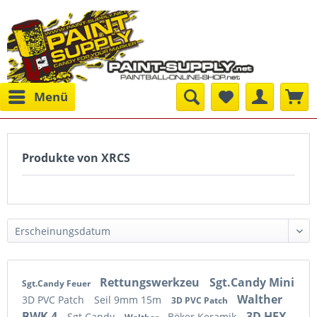
Menü
Produkte von XRCS
Rettungswerkzeu
Sgt.Candy Mini
Sgt.Candy Feuer
Walther
3D PVC Patch
Seil 9mm 15m
3D PVC Patch
BWK 4
3D HEX
Sgt.Candy
Böker Keramik