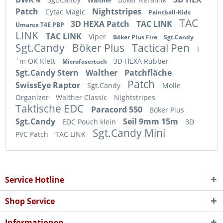
Walther
Patch
Nightstripes
Cytac Magic
Paintball-Kids
TAC
3D HEXA Patch
TAC LINK
Umarex T4E PBP
LINK
TAC LINK
Viper
Böker Plus Fire
Sgt.Candy
Sgt.Candy
Böker Plus
Tactical Pen
I
´m OK Klett
3D HEXA Rubber
Microfasertuch
Sgt.Candy Stern
Walther
Patchfläche
Patch
SwissEye Raptor
Sgt.Candy
Molle
Organizer
Walther Classic
Nightstripes
Taktische EDC
Paracord 550
Böker Plus
Sgt.Candy
Seil 9mm 15m
EDC Pouch klein
3D
Sgt.Candy Mini
PVC Patch
TAC LINK
Service Hotline
Shop Service
Informationen