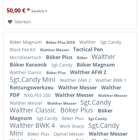
50,00 € *
54,90 € *
Merken
Böker Magnum
Walther
Sgt.Candy
Böker Plus DOG
Tactical Pen
Black Fox Kit
Walther Messer
Walther
Böker Plus
Microfasertuch
Böker
Böker Keramik
Böker Magnum
Sgt.Candy
Walther AFW 2
Walther Classic
Böker Plus
Sgt.Candy Mini
Walther GNK 2
Walther BWK 1
Rettungswerkzeu
Walther Messer
Walther
PDP
Walther Messer
NXG PSS 200
Walther Messer
Sgt.Candy
Walther Messer
Walther Messer
Walther Classic
Böker Plus
Böker
Magnum
Sgt.Candy
Böker Plus
Sgt.Candy
Walther BWK 4
Sgt.Candy
Work Sharp
Mini
Walther Messer
Böker Plus
Opinel Messer