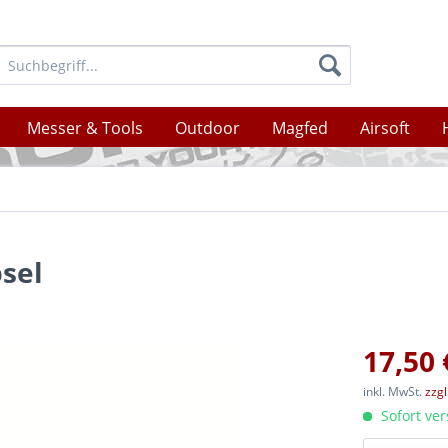
Messer & Tools
Outdoor
Magfed
Airsoft
sel
17,50 
inkl. MwSt.
zzg
Sofort ver