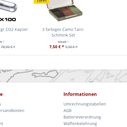
TIPP!
2gr CO2 Kapsel
3 farbiges Camo Tarn-
Schmink-Set
lt
1
Inhalt
1
7,50 € *
78,90 € *
9,90 € *
ce
Informationen
s
Umrechnungstabellen
Versandkosten
AGB
Batterieverordnung
ht
Waffenbelehrung