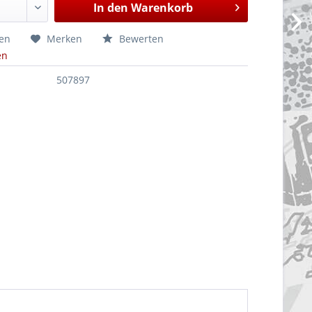
In den
Warenkorb
hen
Merken
Bewerten
en
507897