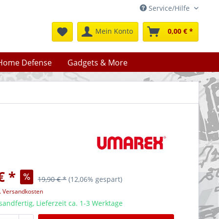
Service/Hilfe
Mein Konto
0,00 € *
Home Defense
Gadgets & More
€ *
19,90 € *
(12,06% gespart)
l. Versandkosten
sandfertig, Lieferzeit ca. 1-3 Werktage