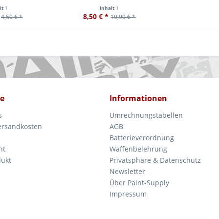
lt
1
Inhalt
1
8,50 € *
4,50 € *
19,90 € *
ce
Informationen
s
Umrechnungstabellen
Versandkosten
AGB
Batterieverordnung
ht
Waffenbelehrung
dukt
Privatsphäre & Datenschutz
Newsletter
Über Paint-Supply
Impressum