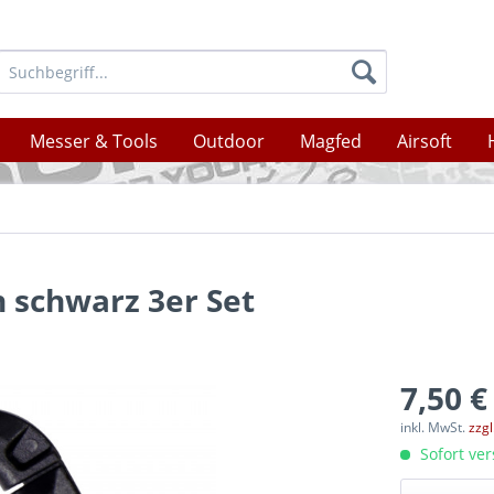
Messer & Tools
Outdoor
Magfed
Airsoft
 schwarz 3er Set
7,50 €
inkl. MwSt.
zzg
Sofort ver