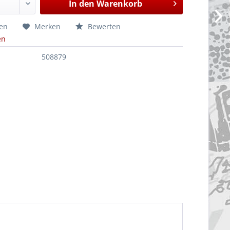
In den
Warenkorb
hen
Merken
Bewerten
en
508879