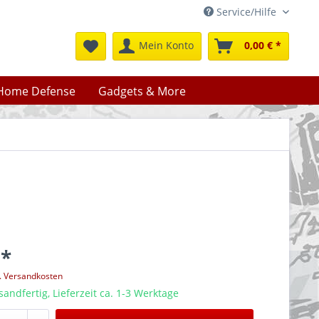
Service/Hilfe
Mein Konto
0,00 € *
Home Defense
Gadgets & More
 *
l. Versandkosten
sandfertig, Lieferzeit ca. 1-3 Werktage