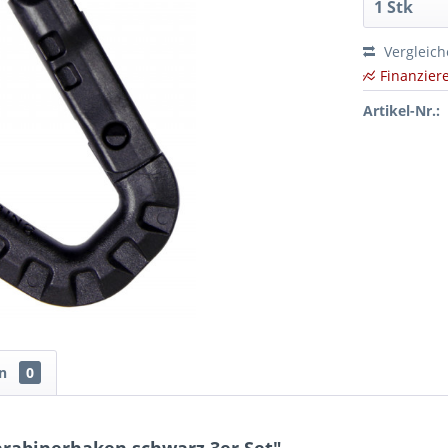
Vergleic
Finanzier
Artikel-Nr.:
en
0