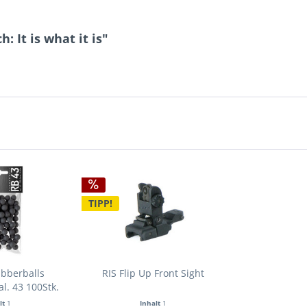
 It is what it is"
TIPP!
bberballs
RIS Flip Up Front Sight
al. 43 100Stk.
lt
1
Inhalt
1