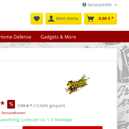
Service/Hilfe
Mein Konto
0,00 € *
Home Defense
Gadgets & More
 *
7,90 € *
(12,66% gespart)
l. Versandkosten
sandfertig, Lieferzeit ca. 1-3 Werktage