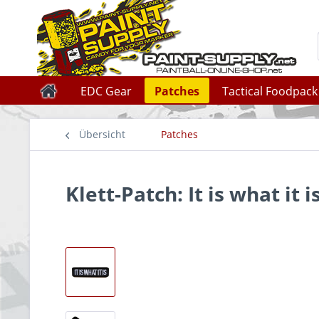
EDC Gear
Patches
Tactical Foodpack
Übersicht
Patches
Klett-Patch: It is what it i