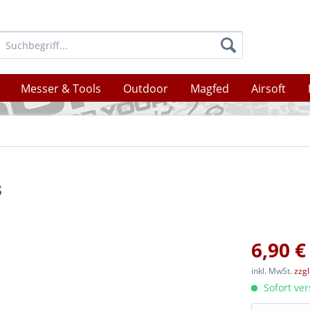
Messer & Tools
Outdoor
Magfed
Airsoft
s
6,90 €
inkl. MwSt.
zzg
Sofort ver