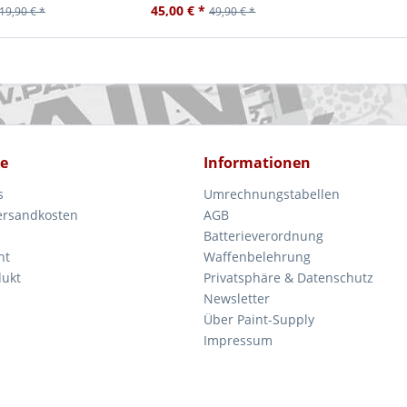
45,00 € *
19,90 € *
49,90 € *
ce
Informationen
s
Umrechnungstabellen
Versandkosten
AGB
Batterieverordnung
ht
Waffenbelehrung
dukt
Privatsphäre & Datenschutz
Newsletter
Über Paint-Supply
Impressum