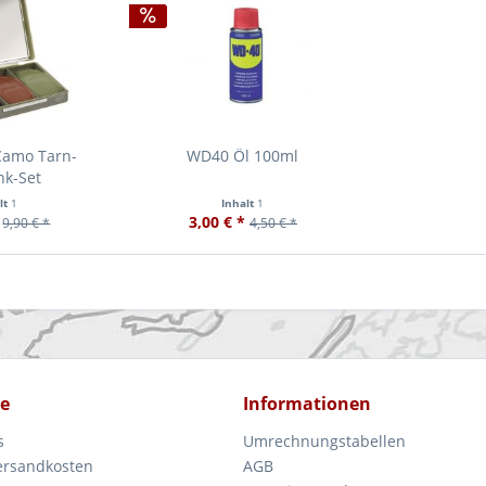
Camo Tarn-
WD40 Öl 100ml
nk-Set
lt
1
Inhalt
1
3,00 € *
9,90 € *
4,50 € *
ce
Informationen
s
Umrechnungstabellen
Versandkosten
AGB