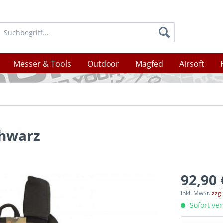
Messer & Tools
Outdoor
Magfed
Airsoft
chwarz
92,90 
inkl. MwSt.
zzg
Sofort ver