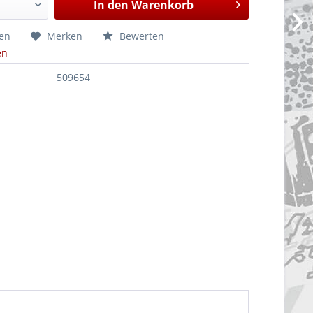
In den
Warenkorb
hen
Merken
Bewerten
en
509654