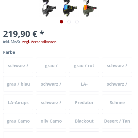
219,90 € *
inkl. MwSt.
zzgl. Versandkosten
Farbe
schwarz /
grau /
grau / rot
schwarz /
rot
schwarz
blau
grau / blau
schwarz /
LA-
schwarz /
lila
Infamous
grün
LA-Airups
schwarz /
Predator
Schnee
Edition
Ltd. Edition
grau
Camo
Camo
grau Camo
oliv Camo
Blackout
Desert / Tan
schwarz
camo