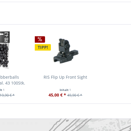
TIPP!
bberballs
RIS Flip Up Front Sight
al. 43 100Stk.
lt
1
Inhalt
1
45,00 € *
19,90 € *
49,90 € *