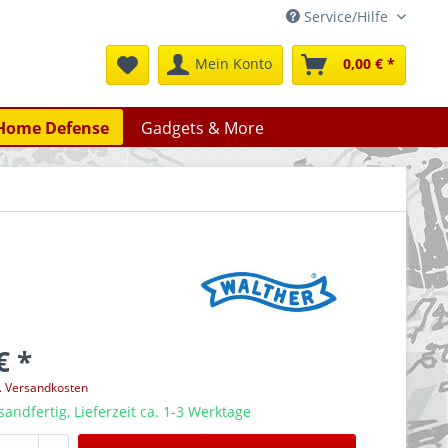
Service/Hilfe
Mein Konto
0,00 € *
Home Defense
Gadgets & More
€ *
l. Versandkosten
sandfertig, Lieferzeit ca. 1-3 Werktage