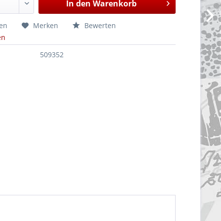
In den
Warenkorb
hen
Merken
Bewerten
en
509352