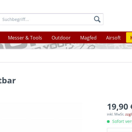
Messer & Tools
Outdoor
Magfed
Airsoft
tbar
19,90 
inkl. MwSt.
zzg
Sofort ver