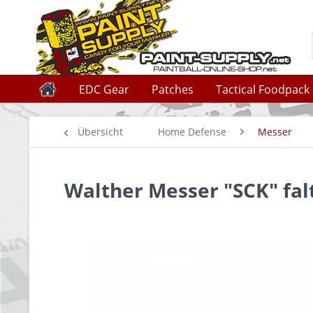
EDC Gear
Patches
Tactical Foodpack
Übersicht
Home Defense
Messer
Walther Messer "SCK" fal