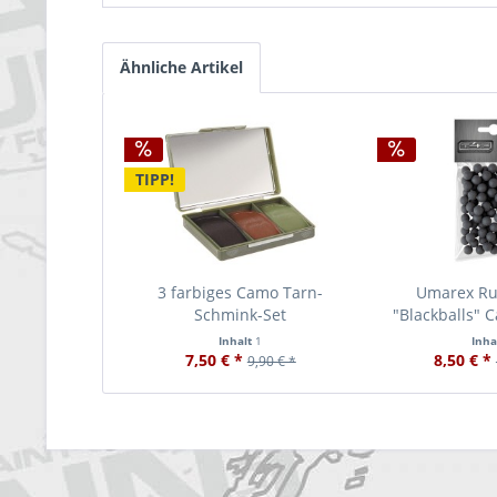
Ähnliche Artikel
TIPP!
3 farbiges Camo Tarn-
Umarex Ru
Schmink-Set
"Blackballs" C
Inhalt
1
Inha
7,50 € *
8,50 € *
9,90 € *