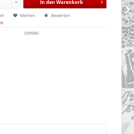
In den
Warenkorb
hen
Merken
Bewerten
en
509980