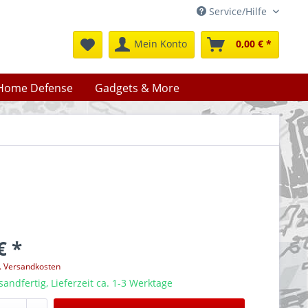
Service/Hilfe
Mein Konto
0,00 € *
Home Defense
Gadgets & More
€ *
l. Versandkosten
sandfertig, Lieferzeit ca. 1-3 Werktage