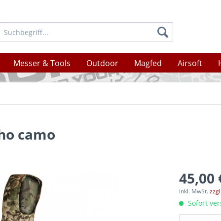
Messer & Tools
Outdoor
Magfed
Airsoft
cho camo
45,00 
inkl. MwSt.
zzg
Sofort ver