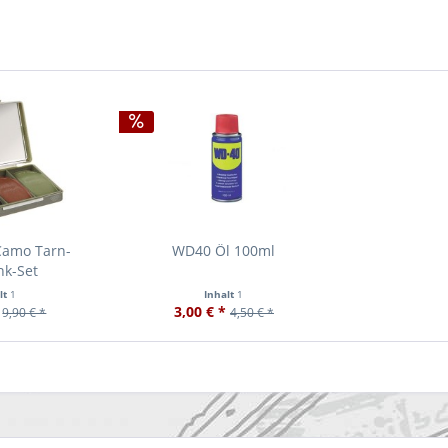
Camo Tarn-
WD40 Öl 100ml
nk-Set
lt
1
Inhalt
1
3,00 € *
9,90 € *
4,50 € *