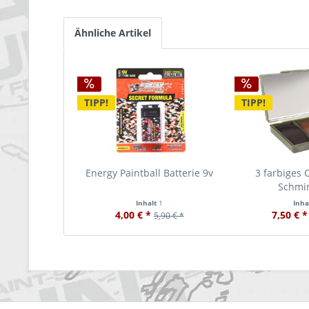
Ähnliche Artikel
TIPP!
TIPP!
Energy Paintball Batterie 9v
3 farbiges 
Schmi
Inhalt
1
Inha
4,00 € *
7,50 € *
5,90 € *